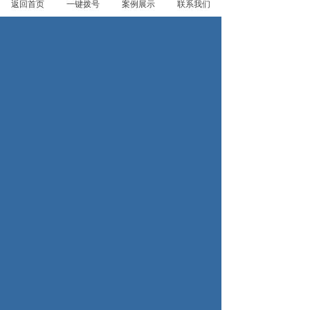
返回首页
一键拨号
案例展示
联系我们
南昌轻纺 (6)
南昌轻纺 (7)
南昌轻纺 (8)
南昌轻纺 (9)
共62条 每页14条 页次：1/5
1
2
3
4
5
首页
上一页
下一页
尾页
搜索