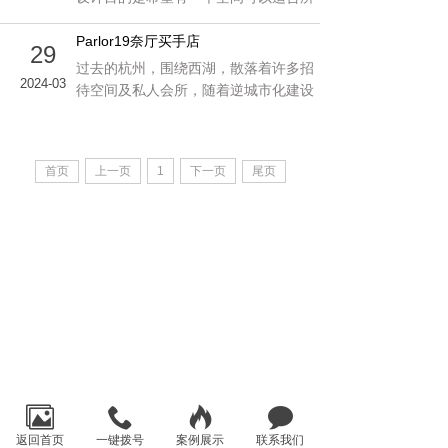
有服饰，而店铺主人的喜好也是丰富多
样。在理解设计需求的基础上，我们意
Parlor19奈厅买手店
29
识到DSC会是一间拥有多种材料
过去的杭州，围绕西湖，散落着许多招
2024-03
待空间及私人会所，随着逆城市化建设
的发展，越来越多的类似空间被修缮并
且对外开放。而如何平衡商业与绝佳的
自然区位成为这个项目中好大的挑
首页
上一页
1
下一页
尾页
战。
返回首页
一键拨号
案例展示
联系我们